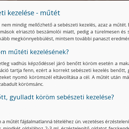
i kezelése - műtét
 nem mindig mellőzhető a sebészeti kezelés, azaz a műtét. E
r mások elriasztó beszámolói miatt, pedig a türelmesen és
nkább megkönnyebbülést, mintsem további panaszt eredmé
röm műtéti kezelésének?
setleg vadhús képződéssel járó benőtt köröm esetén a mak
áció tartja fenn, ezért a korrekt sebészeti kezelés benőtt,
zeket nyomó körömszél eltávolítása a cél. A műtét után má
zabadult körömsánc.
tt, gyulladt köröm sebészeti kezelése?
a műtét fájdalmatlanná tételéhez ún. vezetéses érzéstelenít
k mindkét oldalához 2-3 ml. érzéstelenítő oldatot fecsken