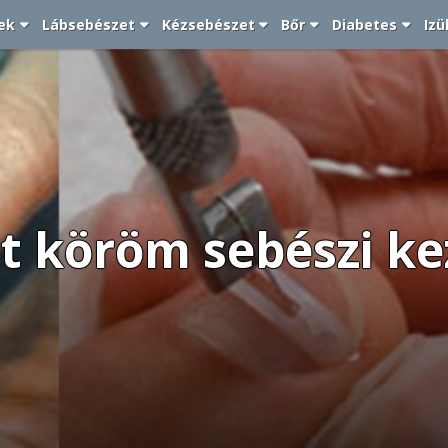
ek
Lábsebészet
Kézsebészet
Bőr
Diabetes
Izü
t köröm sebészi ke