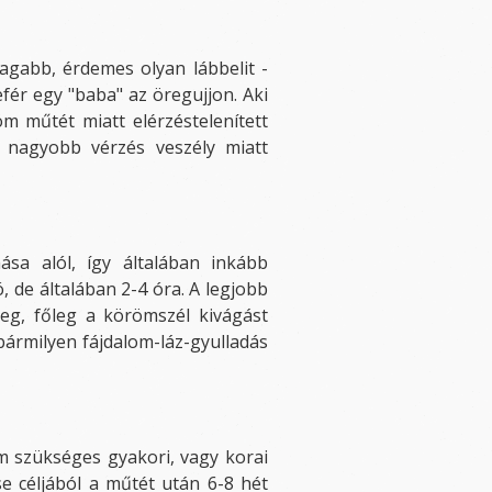
tagabb, érdemes olyan lábbelit -
fér egy "baba" az öregujjon. Aki
öm műtét miatt elérzéstelenített
 nagyobb vérzés veszély miatt
sa alól, így általában inkább
 de általában 2-4 óra. A legjobb
meg, főleg a körömszél kivágást
bármilyen
fájdalom-láz-gyulladás
m szükséges gyakori, vagy korai
e céljából a műtét után 6-8 hét