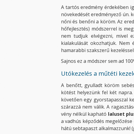
A tartós eredmény érdekében i
növekedését eredményező ún. kör
nőni és benőni a köröm. Az ere
hőfejlesztés) módszerrel is meg
nem tudjuk elvégezni, mivel e
kialakulását okozhatjuk. Nem 
hamarabbi szakszerű kezeléssel
Sajnos ez a módszer sem ad 100%-
Utókezelés a műtéti kezel
A benőtt, gyulladt köröm sebész
kötést helyezünk fel két napra
követően egy gyorstapasszal kel
szárazzá nem válik. A ragasztás
vény nélkül kapható
Ialuset plu
a vadhús képződés megelőzése ér
hátú sebtapaszt alkalmazzunk! (