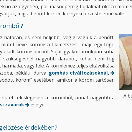
njekció az egyetlen, pár másodpercig fájdalmat okozó mom
árjuk, míg a benőtt köröm környéke érzéstelenné válik.
örömből?
 határán, és nem beljebb!, végig vágjuk a benőtt,
e műtét neve: körömszél kimetszés - majd egy fogó
 gyulladt körömsáncból. Saját gyakorlatunkban soha
 szükségesnél nagyobb darabot, tehát nem fog
 harmada, vagy fele. A körmlemez teljes eltávolítása
 szóba, például durva
gombás elváltozásoknál,
södött köröm" esetében, amikor a köröm tartósan
A b
unk el feleslegesen a körömből, annál nagyobb a
si zavarok
esélye.
egelőzése érdekében?