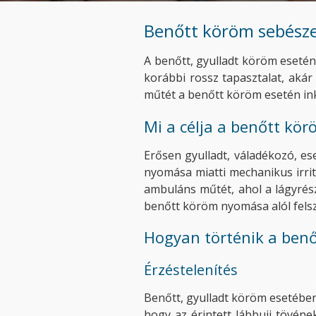
Benőtt köröm sebészet
A benőtt, gyulladt köröm esetén
korábbi rossz tapasztalat, aká
műtét a benőtt köröm esetén i
Mi a célja a benőtt kö
Erősen gyulladt, váladékozó, e
nyomása miatti mechanikus irrit
ambuláns műtét, ahol a lágyrés
benőtt köröm nyomása alól fels
Hogyan történik a benő
Érzéstelenítés
Benőtt, gyulladt köröm esetében 
hogy az érintett lábbujj tövéne