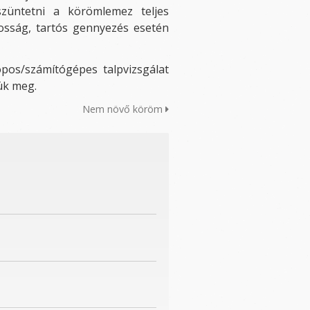
szüntetni a körömlemez teljes
osság, tartós gennyezés esetén
pos/számítógépes talpvizsgálat
jük meg.
Nem növő köröm