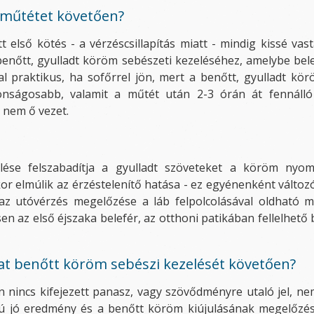
műtétet követően?
t első kötés - a vérzéscsillapítás miatt - mindig kissé vas
enőtt, gyulladt köröm sebészeti kezeléséhez, amelybe bele
 praktikus, ha sofőrrel jön, mert a benőtt, gyulladt kör
tonságosabb, valamit a műtét után 2-3 órán át fennálló
 nem ő vezet.
ése felszabadítja a gyulladt szöveteket a köröm nyomá
r elmúlik az érzéstelenítő hatása - ez egyénenként változó,
 az utóvérzés megelőzése a láb felpolcolásával oldható 
n az első éjszaka belefér, az otthoni patikában fellelhető
álat benőtt köröm sebészi kezelését követően?
nincs kifejezett panasz, vagy szövődményre utaló jel, ne
ávú jó eredmény és a benőtt köröm kiújulásának megelőzés