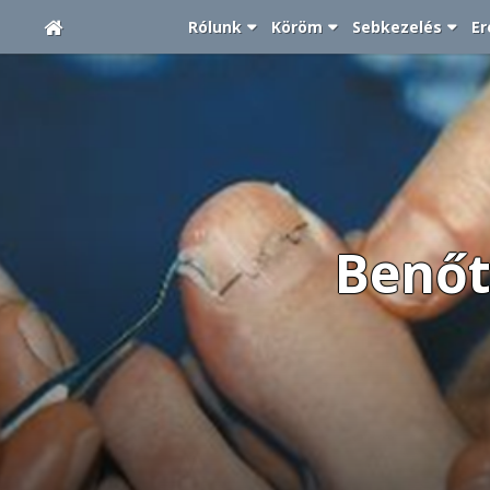
Rólunk
Köröm
Sebkezelés
Er
Benőt