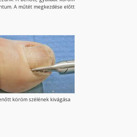
entum. A műtét megkezdése előtt
enőtt köröm szélének kivágása