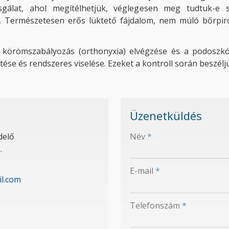
sgálat, ahol megítélhetjük, véglegesen meg tudtuk-e 
t.
Természetesen erős lüktető fájdalom, nem múló bőrpir
 körömszabályozás (orthonyxia) elvégzése és a podoszkó
etése és rendszeres viselése. Ezeket a kontroll során beszél
Üzenetküldés
-
delő
Név
*
.
-
E-mail
*
l.com
-
Telefonszám
*