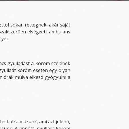
ttől sokan rettegnek, akár saját
 szakszerűen elvégzett ambuláns
nyez.
acs gyulladást a köröm szélének
 gyulladt köröm esetén egy olyan
r órák múlva elkezd gyógyulni a
ést alkalmazunk, ami azt jelenti,
dezünk. A benőtt, gyulladt köröm