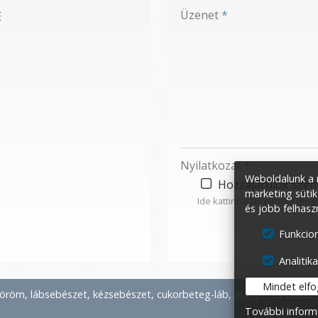
-
Üzenet
*
E
-
-
-
Nyilatkozat
*
Weboldalunk a m
Hozzájárulok szem
marketing sütik
Ide kattintva tekinthető meg
és jobb felhasz
Funkcion
Analitika
Mindet elf
öröm, lábsebészet, kézsebészet, cukorbeteg-láb, aranyér és visszér
További inform