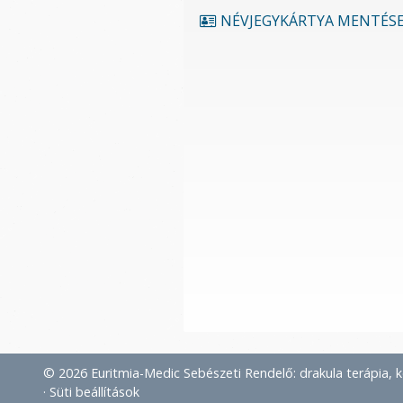
NÉVJEGYKÁRTYA MENTÉS
© 2026 Euritmia-Medic Sebészeti Rendelő: drakula terápia, k
Süti beállítások