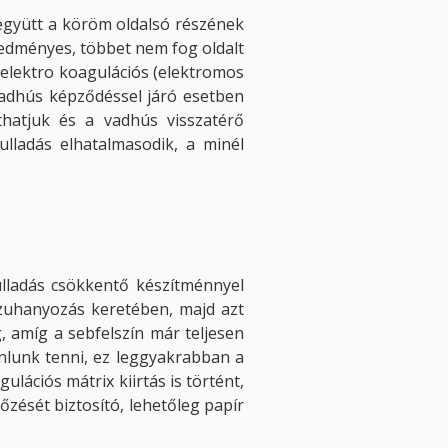
gyütt a köröm oldalsó részének
redményes, többet nem fog oldalt
elektro koagulációs (elektromos
 vadhús képződéssel járó esetben
thatjuk és a vadhús visszatérő
lladás elhatalmasodik, a minél
yulladás csökkentő készítménnyel
 zuhanyozás keretében, majd azt
, amíg a sebfelszín már teljesen
ánlunk tenni, ez leggyakrabban a
lációs mátrix kiirtás is történt,
zését biztosító, lehetőleg papír