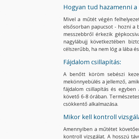
Hogyan tud hazamenni a 
Mivel a műtét végén felhelyezet
elsősorban papucsot - hozni a b
messzebbről érkezik gépkocsival
nagylábujj következtében biz
célszerűbb, ha nem lóg a lába és
Fájdalom csillapítás:
A benőtt köröm sebészi kezel
mekönnyebülés a jellemző, amiko
fájdalom csillapítás és egyben
követő 6-8 órában. Természetese
csökkentő alkalmazása.
Mikor kell kontroll vizsg
Amennyiben a műtétet követően 
kontroll vizsgálat. A hosszú t