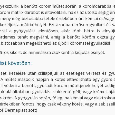
gyekszünk, a benőtt köröm műtét során, a körömdarabbal e
öm mátrix darabot is eltávolítani, ha ez az utolsó sejtig e
dmény még biztosabbá tétele érdekében ún. kémiai és/vagy 
kezeljük a mátrix helyét. Ezt azonban erősen gyulladt és
zzel a gyógyulást jelentősen, akár több hétre is elnyúj
érdemes tehát megvárni, amíg a benőtt köröm okzta gyu
 biztosabban megelőzhető az újbóli körömszél gyulladás!
os sikert, de minimálisra csökkenti a kiújulás esélyét.
ést követően:
eti kezelése után csillapítjuk az esetleges vérzést és g
. A műtét második napján a kötés eltávolítható egy gyors
l védeni a benőtt, gyulladt köröm műtétjének helyét addig
ok alá általában gyulladás csökkentő gélt, vagy krémet aj
s
krém. A gyógyulás során, főleg, ha kémiai vagy elektrokoagu
dekében fontos, hogy csak vékony kötés, vagy a seb szellő
pl. Dermaplast soft)