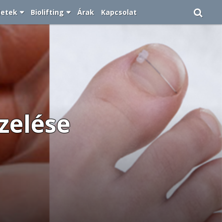
letek
Biolifting
Árak
Kapcsolat
zelése