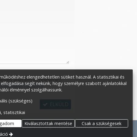
űködéshez elengedhetetlen sütiket használ. A statisztikai és
élyes adataim kezeléséhez.
 elfogadása segít nekünk, hogy személyre szabott ajánlatokkal
:
Adatvédelmi nyilatkozat
.
nálói élménnyel szolgálhassunk.
ális (szükséges)
ELKÜLD
i, statisztikai
ogadom
Kiválasztottak mentése
Csak a szükségesek
tágulat.
Partnereink
Impresszum
Adatvédelmi nyilatkozat
áció