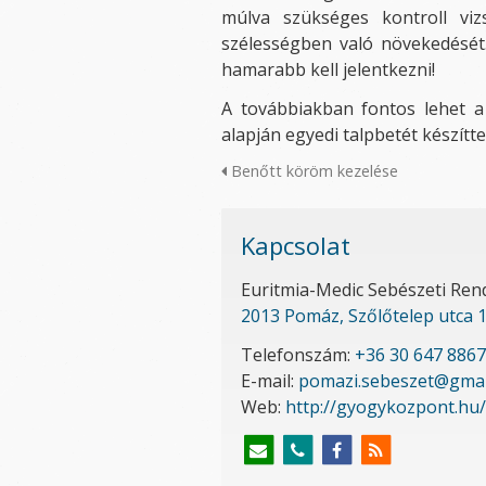
múlva szükséges kontroll viz
szélességben való növekedésé
hamarabb kell jelentkezni!
A továbbiakban fontos lehet a
alapján egyedi talpbetét készítt
Benőtt köröm kezelése
Kapcsolat
Euritmia-Medic Sebészeti Ren
2013 Pomáz, Szőlőtelep utca 1
Telefonszám:
+36 30 647 8867
E-mail:
pomazi.sebeszet@gmai
Web:
http://gyogykozpont.hu/