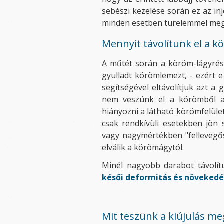
sebészi kezelése során ez az i
minden esetben türelemmel megv
Mennyit távolítunk el a k
A műtét során a köröm-lágyrész
gyulladt körömlemezt, - ezért 
segítségével eltávolítjuk azt a
nem veszünk el a körömből a
hiányozni a látható körömfelület
csak rendkívüli esetekben jön
vagy nagymértékben "fellevegő
elválik a körömágytól.
Minél nagyobb darabot távolít
késői deformitás és növekedé
Mit teszünk a kiújulás m