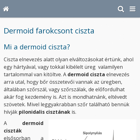
Dermoid farokcsont ciszta
Mi a dermoid ciszta?
Ciszta elnevezés alatt olyan elváltozásokat értünk, ahol
egy hártyával, vagy tokkal kibélelt üreg valamilyen
tartalommal van kitöltve. A
dermoid ciszta
elnevezés
arra utal, hogy bőr összetevői vannak az üregben,
általában szőrszál, vagy szőrszálak, de előfordulhat
akár fog kezdemény is. Azt is mondhatnánk, eltévedt
szövetek. Mivel leggyakrabban szőr található bennük
hívják
pilonidalis cisztának
is.
A
dermoid
ciszták
elsősorban a