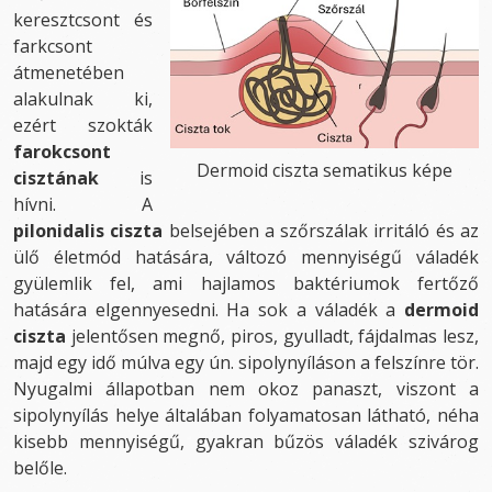
keresztcsont és
farkcsont
átmenetében
alakulnak ki,
ezért szokták
farokcsont
Dermoid ciszta sematikus képe
cisztának
is
hívni. A
pilonidalis ciszta
belsejében a szőrszálak irritáló és az
ülő életmód hatására, változó mennyiségű váladék
gyülemlik fel, ami hajlamos baktériumok fertőző
hatására elgennyesedni. Ha sok a váladék a
dermoid
ciszta
jelentősen megnő, piros, gyulladt, fájdalmas lesz,
majd egy idő múlva egy ún. sipolynyíláson a felszínre tör.
Nyugalmi állapotban nem okoz panaszt, viszont a
sipolynyílás helye általában folyamatosan látható, néha
kisebb mennyiségű, gyakran bűzös váladék szivárog
belőle.