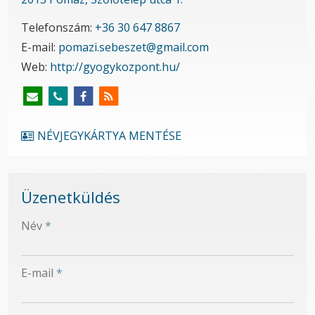
Telefonszám:
+36 30 647 8867
E-mail:
pomazi.sebeszet@gmail.com
Web:
http://gyogykozpont.hu/
NÉVJEGYKÁRTYA MENTÉSE
Üzenetküldés
-
Név
*
-
E-mail
*
-