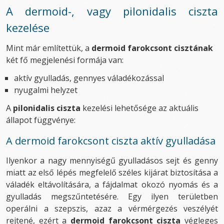
A dermoid-, vagy pilonidalis ciszta
kezelése
Mint már említettük, a
dermoid farokcsont cisztának
két fő megjelenési formája van:
aktív gyulladás, gennyes váladékozással
nyugalmi helyzet
A
pilonidalis ciszta
kezelési lehetősége az aktuális
állapot függvénye:
A dermoid farokcsont ciszta aktív gyulladása
Ilyenkor a
nagy mennyiségű gyulladásos sejt és genny
miatt az első lépés megfelelő széles kijárat biztosítása a
váladék eltávolítására, a fájdalmat okozó nyomás és a
gyulladás
megszűntetésére. Egy ilyen területben
operálni a szepszis, azaz a vérmérgezés veszélyét
rejtené, ezért a
dermoid farokcsont ciszta
végleges