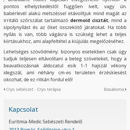
pontos elhelyzkedéstől függően ívelt, vagy ún.
babérlevél alakú metszéssel etávolítjuk mind magát az
irritáló szőrszálat tartalmazó
dermoid cisztát
, mind a
sipolynyílást és az őket összekötő járatokat. Ha több
nyílás is van, több vágásra is szükség lehet a teljes
kiirtásukhoz, ami alapfeltétel a kiújulás megelőzéséhez.
Lehetséges szövődmény: bizonyos esetekben csak úgy
tudjuk teljesen eltávolítani a beteg szöveteket, hogy a
beavatkozásnak áldozatul esik 1-1 hajszál vékony
idegszál, ami néhány cm-es területen érzéskiesést
okozhat, de ez ritkán fordul elő!
Cryo sebészet - Cryo terápia
Basalioma
Kapcsolat
Euritmia-Medic Sebészeti Rendelő
2013 Pomáz, Szőlőtelep utca 1.