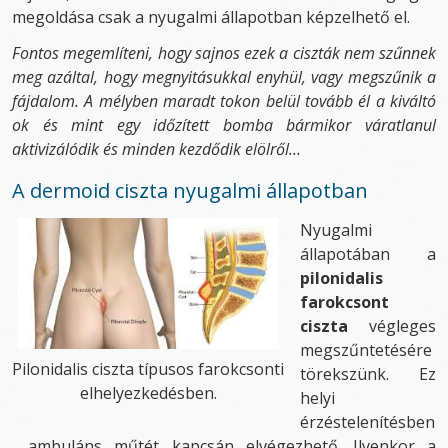
megoldása csak a nyugalmi állapotban képzelhető el.
Fontos megemlíteni, hogy sajnos ezek a ciszták nem szűnnek
meg azáltal, hogy megnyitásukkal enyhül, vagy megszűnik a
fájdalom. A mélyben maradt tokon belül tovább él a kiváltó
ok és mint egy időzített bomba bármikor váratlanul
aktivizálódik és minden kezdődik elölről...
A dermoid ciszta nyugalmi állapotban
Nyugalmi
állapotában a
pilonidalis
farokcsont
ciszta
végleges
megszűntetésére
Pilonidalis ciszta típusos farokcsonti
törekszünk. Ez
elhelyezkedésben.
helyi
érzéstelenítésben
, ambuláns műtét kapcsán elvégezhető. Ilyenkor a