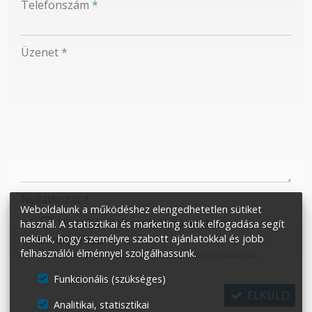
Telefonszám
*
-
Üzenet
*
-
-
-
Nyilatkozat
*
Weboldalunk a működéshez elengedhetetlen sütiket
Hozzájárulok személyes adataim
használ. A statisztikai és marketing sütik elfogadása segít
kezeléséhez.
nekünk, hogy személyre szabott ajánlatokkal és jobb
felhasználói élménnyel szolgálhassunk.
Ide kattintva tekinthető meg:
Adatvédelmi nyilatkozat
.
Funkcionális (szükséges)
ELKÜLD
Analitikai, statisztikai