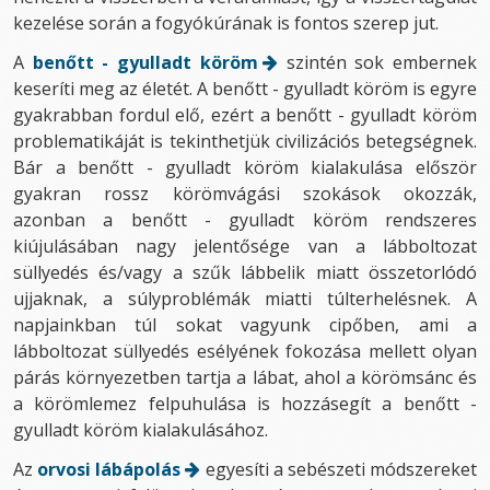
kezelése során a fogyókúrának is fontos szerep jut.
A
benőtt - gyulladt köröm
szintén sok embernek
keseríti meg az életét. A benőtt - gyulladt köröm is egyre
gyakrabban fordul elő, ezért a benőtt - gyulladt köröm
problematikáját is tekinthetjük civilizációs betegségnek.
Bár a benőtt - gyulladt köröm kialakulása először
gyakran rossz körömvágási szokások okozzák,
azonban a benőtt - gyulladt köröm rendszeres
kiújulásában nagy jelentősége van a lábboltozat
süllyedés és/vagy a szűk lábbelik miatt összetorlódó
ujjaknak, a súlyproblémák miatti túlterhelésnek. A
napjainkban túl sokat vagyunk cipőben, ami a
lábboltozat süllyedés esélyének fokozása mellett olyan
párás környezetben tartja a lábat, ahol a körömsánc és
a körömlemez felpuhulása is hozzásegít a benőtt -
gyulladt köröm kialakulásához.
Az
orvosi lábápolás
egyesíti a sebészeti módszereket