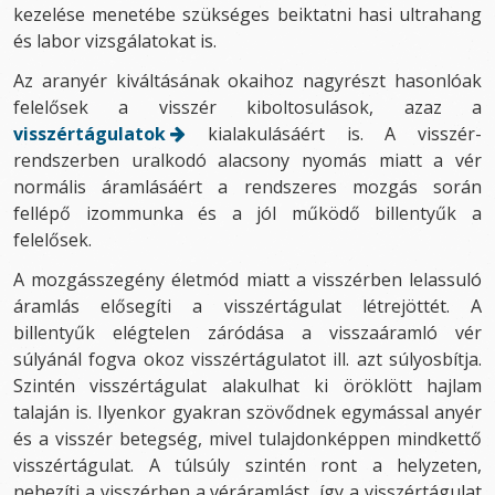
kezelése menetébe szükséges beiktatni hasi ultrahang
és labor vizsgálatokat is.
Az aranyér kiváltásának okaihoz nagyrészt hasonlóak
felelősek a visszér kiboltosulások, azaz a
visszértágulatok
kialakulásáért is. A visszér-
rendszerben uralkodó alacsony nyomás miatt a vér
normális áramlásáért a rendszeres mozgás során
fellépő izommunka és a jól működő billentyűk a
felelősek.
A mozgásszegény életmód miatt a visszérben lelassuló
áramlás elősegíti a visszértágulat létrejöttét. A
billentyűk elégtelen záródása a visszaáramló vér
súlyánál fogva okoz visszértágulatot ill. azt súlyosbítja.
Szintén visszértágulat alakulhat ki öröklött hajlam
talaján is. Ilyenkor gyakran szövődnek egymással anyér
és a visszér betegség, mivel tulajdonképpen mindkettő
visszértágulat. A túlsúly szintén ront a helyzeten,
nehezíti a visszérben a véráramlást, így a visszértágulat