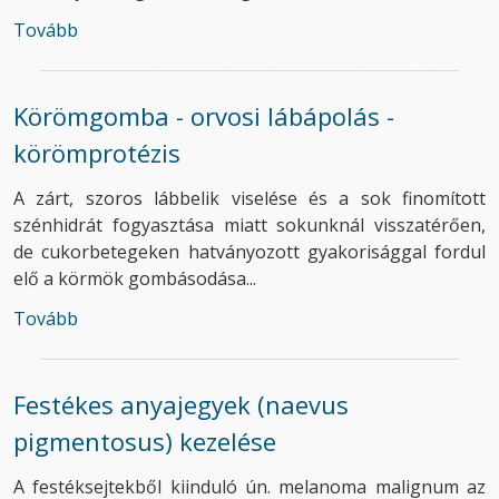
Tovább
Körömgomba - orvosi lábápolás -
körömprotézis
A zárt, szoros lábbelik viselése és a sok finomított
szénhidrát fogyasztása miatt sokunknál visszatérően,
de cukorbetegeken hatványozott gyakorisággal fordul
elő a körmök gombásodása...
Tovább
Festékes anyajegyek (naevus
pigmentosus) kezelése
A festéksejtekből kiinduló ún. melanoma malignum az