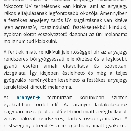
fokozott UV terhelésnek van kitéve, ami az anyajegy
rákos elfajulásának legfontosabb okozója. Amennyiben
a festékes anyajegy tarós UV sugárzásnak van kitéve
igen agresszív, rosszindulatú, festéksejtekből kiinduló,
gyakran életet veszélyeztető daganat az ún. melanoma
malignum tud kialakulni.
A fentiek miatt rendkívüli jelentőséggel bír az anyajegy
rendszeres bőrgyógyászati ellenőrzése és a legkisebb
gyanú esetén annak eltávolítása és szövettani
vizsgálata. Így idejében észlelhető és még a teljes
gyógyulás reményében kezelhető a festékes anyajegy
területéből kiinduló melanoma.
Az
aranyér
technicizált korunkban szintén
gyakrabban fordul elő. Az aranyér kialakulásához
nagyban hozzájárul az ülő életmód miatt a végbélkörüli
vénás hálózat rendszeres, tartós összenyomatása. A
rostszegény étrend és a mozgáshiány miatt gyakori a