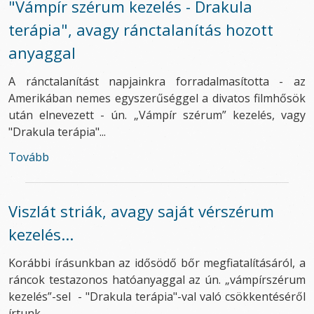
"Vámpír szérum kezelés - Drakula
terápia", avagy ránctalanítás hozott
anyaggal
A ránctalanítást napjainkra forradalmasította - az
Amerikában nemes egyszerűséggel a divatos filmhősök
után elnevezett - ún. „Vámpír szérum” kezelés, vagy
"Drakula terápia"...
Tovább
Viszlát striák, avagy saját vérszérum
kezelés...
Korábbi írásunkban az idősödő bőr megfiatalításáról, a
ráncok testazonos hatóanyaggal az ún. „vámpírszérum
kezelés”-sel - "Drakula terápia"-val való csökkentéséről
írtunk...