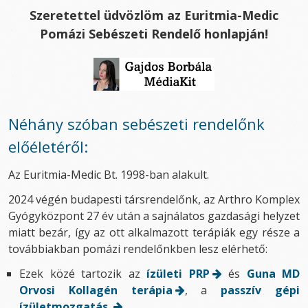
Szeretettel üdvözlöm az Euritmia-Medic
Pomázi Sebészeti Rendelő honlapján!
Néhány szóban sebészeti rendelőnk
előéletéről:
Az Euritmia-Medic Bt. 1998-ban alakult.
2024 végén budapesti társrendelőnk, az Arthro Komplex
Gyógyközpont 27 év után a sajnálatos gazdasági helyzet
miatt bezár, így az ott alkalmazott terápiák egy része a
továbbiakban pomázi rendelőnkben lesz elérhető:
Ezek közé tartozik az
ízületi PRP
és
Guna MD
Orvosi Kollagén terápia
, a
passzív gépi
ízületmozgatás.