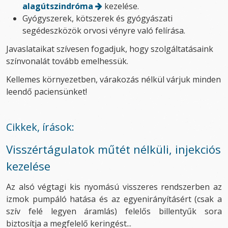
alagútszindróma
kezelése.
Gyógyszerek, kötszerek és gyógyászati
segédeszközök orvosi vényre való felírása.
Javaslataikat szívesen fogadjuk, hogy szolgáltatásaink
színvonalát tovább emelhessük.
Kellemes környezetben, várakozás nélkül várjuk minden
leendő paciensünket!
Cikkek, írások:
Visszértágulatok műtét nélküli, injekciós
kezelése
Az alsó végtagi kis nyomású visszeres rendszerben az
izmok pumpáló hatása és az egyenirányításért (csak a
szív felé legyen áramlás) felelős billentyűk sora
biztosítja a megfelelő keringést...