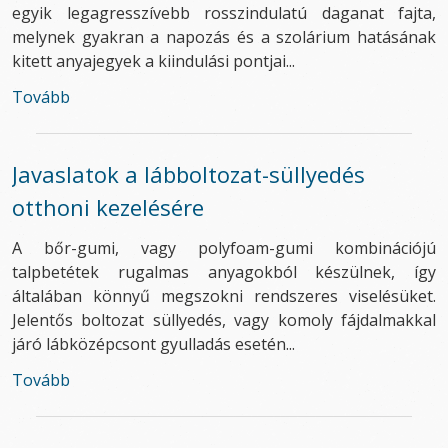
egyik legagresszívebb rosszindulatú daganat fajta,
melynek gyakran a napozás és a szolárium hatásának
kitett anyajegyek a kiindulási pontjai...
Tovább
Javaslatok a lábboltozat-süllyedés
otthoni kezelésére
A bőr-gumi, vagy polyfoam-gumi kombinációjú
talpbetétek rugalmas anyagokból készülnek, így
általában könnyű megszokni rendszeres viselésüket.
Jelentős boltozat süllyedés, vagy komoly fájdalmakkal
járó lábközépcsont gyulladás esetén...
Tovább