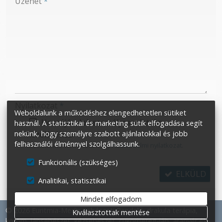
Üzenet
*
-
-
-
Nyilatkozat
*
Weboldalunk a működéshez elengedhetetlen sütiket
Hozzájárulok személyes adataim
használ. A statisztikai és marketing sütik elfogadása segít
kezeléséhez.
nekünk, hogy személyre szabott ajánlatokkal és jobb
felhasználói élménnyel szolgálhassunk.
Ide kattintva tekinthető meg:
Adatvédelmi nyilatkozat
.
Funkcionális (szükséges)
ELKÜLD
Analitikai, statisztikai
Mindet elfogadom
© 2026 Euritmia-Medic Sebészeti Rendelő: drakula terápia,
Kiválasztottak mentése
köröm, lábsebészet, kézsebészet, cukorbeteg-láb, aranyér és