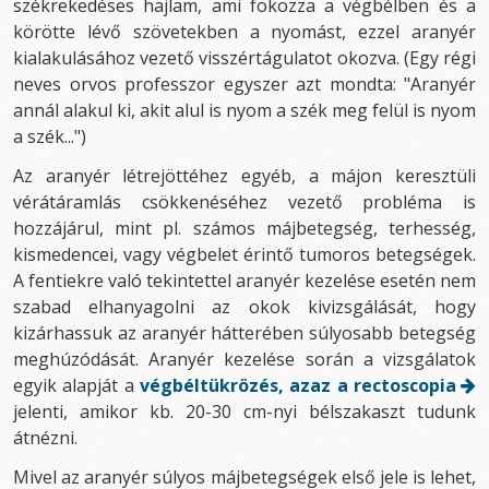
székrekedéses hajlam, ami fokozza a végbélben és a
körötte lévő szövetekben a nyomást, ezzel aranyér
kialakulásához vezető visszértágulatot okozva. (Egy régi
neves orvos professzor egyszer azt mondta: "Aranyér
annál alakul ki, akit alul is nyom a szék meg felül is nyom
a szék...")
Az aranyér létrejöttéhez egyéb, a májon keresztüli
vérátáramlás csökkenéséhez vezető probléma is
hozzájárul, mint pl. számos májbetegség, terhesség,
kismedencei, vagy végbelet érintő tumoros betegségek.
A fentiekre való tekintettel aranyér kezelése esetén nem
szabad elhanyagolni az okok kivizsgálását, hogy
kizárhassuk az aranyér hátterében súlyosabb betegség
meghúzódását. Aranyér kezelése során a vizsgálatok
egyik alapját a
végbéltükrözés, azaz a rectoscopia
jelenti, amikor kb. 20-30 cm-nyi bélszakaszt tudunk
átnézni.
Mivel az aranyér súlyos májbetegségek első jele is lehet,