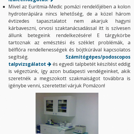
Mivel az Euritmia-Medic pomázi rendelőjében a kolon
hydroterápiára nincs lehetőség, de a közel három
évtizedes tapasztalatot nem akarjuk hagyni
kárbaveszni, orvosi szaktanácsadással itt is szívesen
állunk betegeink rendelkezésére! E tárgykörbe
tartoznak az emésztési és széklet problémák, a
bélflóra rendellenességek és böjtkúrával kapcsolatos
segítség.
Számítógépes/podoscopos
talpvizsgálatot
és egyedi talpbetét készítést eddig
is végeztünk, így azon budapesti vendégeinket, akik
szeretnék a megszokott szakmaiságot továbbra is
igénybe venni, szeretettel várjuk Pomázon!