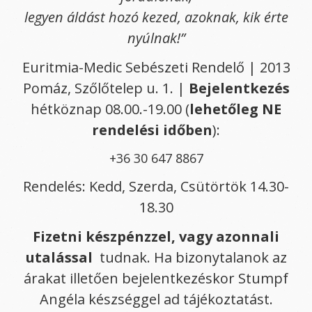
legyen áldást hozó kezed, azoknak, kik érte
nyúlnak!”
Euritmia-Medic Sebészeti Rendelő | 2013
Pomáz, Szőlőtelep u. 1. |
Bejelentkezés
hétköznap 08.00.-19.00 (
lehetőleg NE
rendelési időben
):
+36 30 647 8867
Rendelés: Kedd, Szerda, Csütörtök 14.30-
18.30
Fizetni készpénzzel, vagy azonnali
utalással
tudnak. Ha bizonytalanok az
árakat illetően bejelentkezéskor Stumpf
Angéla készséggel ad tájékoztatást.