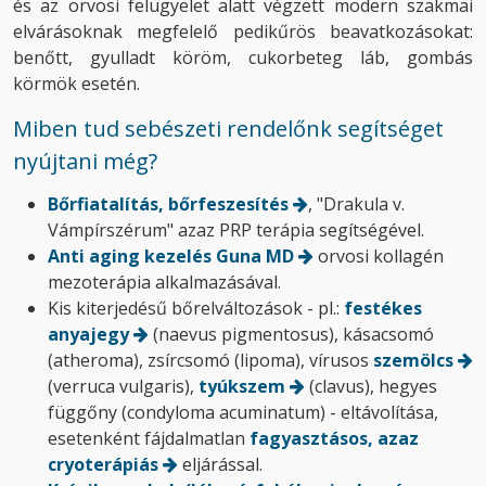
és az orvosi felügyelet alatt végzett modern szakmai
elvárásoknak megfelelő pedikűrös beavatkozásokat:
benőtt, gyulladt köröm, cukorbeteg láb, gombás
körmök esetén.
Miben tud sebészeti rendelőnk segítséget
nyújtani még?
Bőrfiatalítás, bőrfeszesítés
, "Drakula v.
Vámpírszérum" azaz PRP terápia segítségével.
Anti aging kezelés Guna MD
orvosi kollagén
mezoterápia alkalmazásával.
Kis kiterjedésű bőrelváltozások - pl.:
festékes
anyajegy
(naevus pigmentosus), kásacsomó
(atheroma), zsírcsomó (lipoma), vírusos
szemölcs
(verruca vulgaris),
tyúkszem
(clavus), hegyes
függőny (condyloma acuminatum) - eltávolítása,
esetenként fájdalmatlan
fagyasztásos, azaz
cryoterápiás
eljárással.