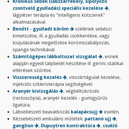
Krónikus sebek (lábszárfekély, sipolyozó
csontvelő gyulladás) speciális kezelése
,
lágylézer terápia és "intelligens kötszerek"
alkalmazásával.
Benőtt - gyulladt köröm
szélének sebészi
kimetszése, ill. a gyulladás csökkentése, vagy
kiújulásának megelőzése körömszabályozás,
spange technikával.
Számítógépes lábboltozat vizsgálat
, ennek
alapján egyedi talpbetét készítése ill. gerinc statikai
eltérések szűrése.
Visszeresség kezelés
, visszértágulat kezelése,
injekciós szkleroterápia segítségével.
Aranyér kivizsgálás
, végbéltükrözés
(rectoscópia), aranyér kezelés - gumigyűrűs
ligatúra.
Lábsebészeti beavatkozás
kalapácsujj
esetén.
Kézsebészeti ambuláns műtétek:
pattanó ujj
,
ganglion
,
Dupuytren kontraktúra
,
csukló