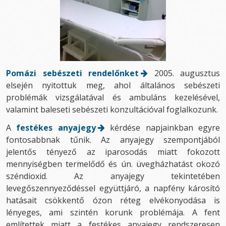
Pomázi sebészeti rendelőnket
2005. augusztus
elsején nyitottuk meg, ahol általános sebészeti
problémák vizsgálatával és ambuláns kezelésével,
valamint baleseti sebészeti konzultációval foglalkozunk.
A
festékes anyajegy
kérdése napjainkban egyre
fontosabbnak tűnik. Az anyajegy szempontjából
jelentős tényező az iparosodás miatt fokozott
mennyiségben termelődő és ún. üvegházhatást okozó
széndioxid. Az anyajegy tekintetében
levegőszennyeződéssel együttjáró, a napfény károsító
hatásait csökkentő ózon réteg elvékonyodása is
lényeges, ami szintén korunk problémája. A fent
említettek miatt a festékes anyajegy rendszeresen