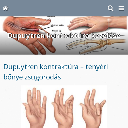
Dupuytren kontraktúra kezelése
Dupuytren kontraktúra – tenyéri
bőnye zsugorodás