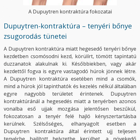
A Dupuytren kontraktúra fokozatai
Dupuytren-kontraktúra – tenyéri bőnye
zsugorodás tünetei
A Dupuytren kontraktúra miatt hegesedő tenyéri bőnye
kezdetben csomósodni kezd, körülírt, tömött tapintatú
duzzanatok alakulnak ki. Későbbiekben, vagy akár
kezdettől fogva is egyre vastagodó húrok jönnek létre.
A Dupuytren kontraktúra esetében mind a csomók,
mind a húrok jól tapinthatók és kezelés nélkül általában
egyre nagyobb területet érintenek. Dupuytren
kontraktúránál a hegesedés miatt a tenyérben azonos
vonalba eső ujjak mozgása jelentősen beszűkül,
fokozatosan a tenyér felé hajló kényszertartásba
kerülnek. Szélsőséges, elhanyagolt esetben a
Dupuytren kontraktúra által érintett ujj teljesen
tenyérbe hajlított helyzetbe kerülhet, a növekedő