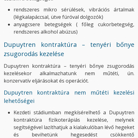
rendszeres mikro sérülések, vibrációs ártalmak
(légkalapáccsal, ütve fúróval dolgozók)
anyagcsere betegségek ( főleg cukorbetegség,
rendszeres alkohol abúzus)
Dupuytren kontraktúra – tenyéri bőnye
zsugorodás kezelése
Dupuytren kontraktúra – tenyéri bőnye zsugorodás
kezelésekor alkalmazhatunk nem műtéti, ún.
konzervatív eljárásokat és operációt.
Dupuytren kontraktúra nem műtéti kezelési
lehetőségei
Kezdeti stádiumban megkísérelhető a Dupuytren
kontraktúra fizikoterápiás kezelése, melynek
segítségével lazíthatjuk a kialakulóban lévő hegeket
és bevihetünk hegesedést csökkentő