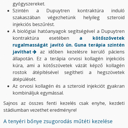
gyógyszereket.
Szintén a Dupuytren kontraktúra induló
szakaszában végezhetünk helyileg szteroid
injekciós beszűrést.
A biológiai hatóanyagok segítségével a Dupuytren
kontraktúra esetében
a kötőszövetek
rugalmasságát javító ún. Guna terápia szintén
javíthat
az időben kezelésre kerülő páciens
állapotán. Ez a terápia orvosi kollagén injekciós
kúra, ami a kötőszövetek vázát képző kollagén
rostok átépítésével segítheti a hegszövetek
átépülését.
Az orvosi kollagén és a szteroid injekciót gyakran
kombináljuk egymással.
Sajnos az összes fenti kezelés csak enyhe, kezdeti
stádiumban vezethet eredményre!
A tenyéri bőnye zsugorodás műtéti kezelése