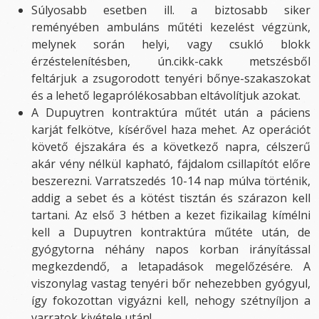
Súlyosabb esetben ill. a biztosabb siker
reményében ambuláns műtéti kezelést végzünk,
melynek során helyi, vagy csukló blokk
érzéstelenítésben, ún.cikk-cakk metszésből
feltárjuk a zsugorodott tenyéri bőnye-szakaszokat
és a lehető legaprólékosabban eltávolítjuk azokat.
A Dupuytren kontraktúra műtét után a páciens
karját felkötve, kísérővel haza mehet. Az operációt
követő éjszakára és a következő napra, célszerű
akár vény nélkül kapható, fájdalom csillapítót előre
beszerezni. Varratszedés 10-14 nap múlva történik,
addig a sebet és a kötést tisztán és szárazon kell
tartani. Az első 3 hétben a kezet fizikailag kímélni
kell a Dupuytren kontraktúra műtéte után, de
gyógytorna néhány napos korban irányítással
megkezdendő, a letapadások megelőzésére. A
viszonylag vastag tenyéri bőr nehezebben gyógyul,
így fokozottan vigyázni kell, nehogy szétnyíljon a
varratok kivétele után!