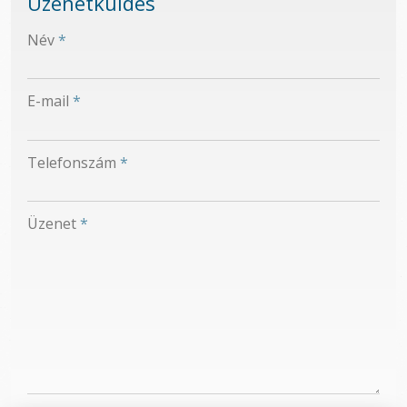
Üzenetküldés
-
Név
*
-
E-mail
*
-
Telefonszám
*
-
Üzenet
*
-
-
-