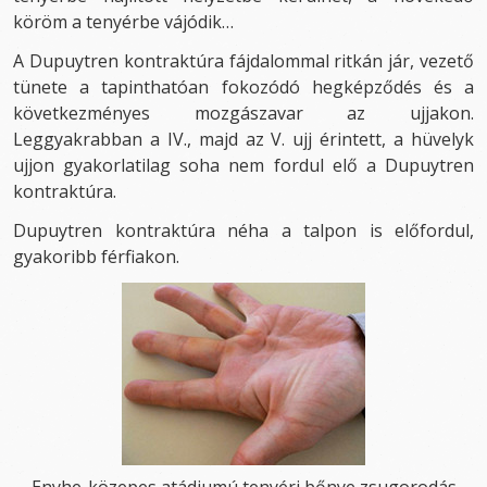
köröm a tenyérbe vájódik…
A Dupuytren kontraktúra fájdalommal ritkán jár, vezető
tünete a tapinthatóan fokozódó hegképződés és a
következményes mozgászavar az ujjakon.
Leggyakrabban a IV., majd az V. ujj érintett, a hüvelyk
ujjon gyakorlatilag soha nem fordul elő a Dupuytren
kontraktúra.
Dupuytren kontraktúra néha a talpon is előfordul,
gyakoribb férfiakon.
Enyhe-közepes atádiumú tenyéri bőnye zsugorodás