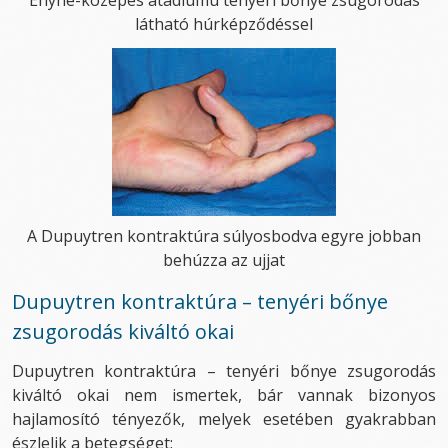
látható húrképződéssel
A Dupuytren kontraktúra súlyosbodva egyre jobban
behúzza az ujjat
Dupuytren kontraktúra – tenyéri bőnye
zsugorodás kiváltó okai
Dupuytren kontraktúra – tenyéri bőnye zsugorodás
kiváltó okai nem ismertek, bár vannak bizonyos
hajlamosító tényezők, melyek esetében gyakrabban
észlelik a betegséget: