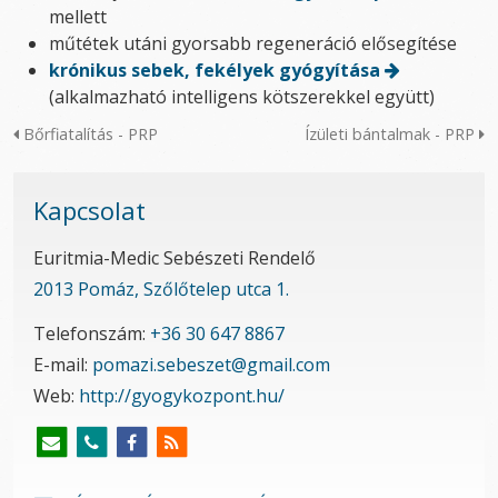
mellett
műtétek utáni gyorsabb regeneráció elősegítése
krónikus sebek, fekélyek gyógyítása
(alkalmazható intelligens kötszerekkel együtt)
Bőrfiatalítás - PRP
Ízületi bántalmak - PRP
Kapcsolat
Euritmia-Medic Sebészeti Rendelő
2013 Pomáz, Szőlőtelep utca 1.
Telefonszám:
+36 30 647 8867
E-mail:
pomazi.sebeszet@gmail.com
Web:
http://gyogykozpont.hu/