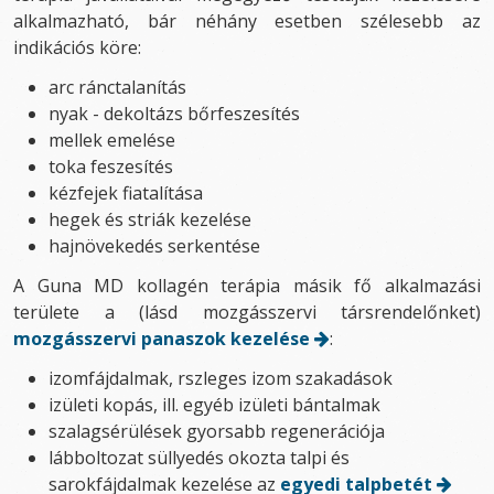
alkalmazható, bár néhány esetben szélesebb az
indikációs köre:
arc ránctalanítás
nyak - dekoltázs bőrfeszesítés
mellek emelése
toka feszesítés
kézfejek fiatalítása
hegek és striák kezelése
hajnövekedés serkentése
A Guna MD kollagén terápia másik fő alkalmazási
területe a (lásd mozgásszervi társrendelőnket)
mozgásszervi panaszok kezelése
:
izomfájdalmak, rszleges izom szakadások
izületi kopás, ill. egyéb izületi bántalmak
szalagsérülések gyorsabb regenerációja
lábboltozat süllyedés okozta talpi és
sarokfájdalmak kezelése az
egyedi talpbetét