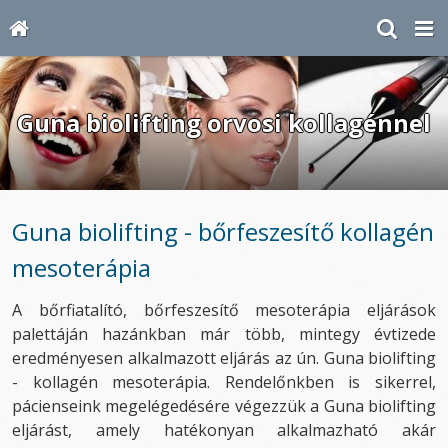
Guna biolifting orvosi kollagénnel
Guna biolifting - bőrfeszesítő kollagén
mesoterápia
A bőrfiatalító, bőrfeszesítő mesoterápia eljárások
palettáján hazánkban már több, mintegy évtizede
eredményesen alkalmazott eljárás az ún. Guna biolifting
- kollagén mesoterápia. Rendelőnkben is sikerrel,
pácienseink megelégedésére végezzük a Guna biolifting
eljárást, amely hatékonyan alkalmazható akár