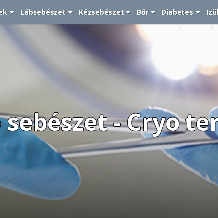
ek
Lábsebészet
Kézsebészet
Bőr
Diabetes
Izü
 sebészet - Cryo te