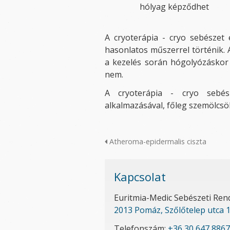
hólyag képződhet
A cryoterápia - cryo sebészet
hasonlatos műszerrel történik. 
a kezelés során hógolyózáskor 
nem.
A cryoterápia - cryo sebés
alkalmazásával, főleg szemölcsö
Atheroma-epidermalis ciszta
Kapcsolat
Euritmia-Medic Sebészeti Ren
2013 Pomáz, Szőlőtelep utca 1
Telefonszám:
+36 30 647 8867