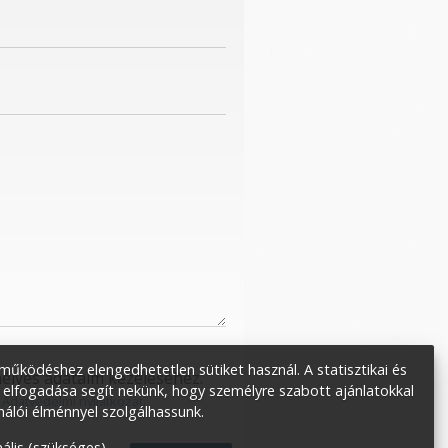
űködéshez elengedhetetlen sütiket használ. A statisztikai és
élyes adataim kezeléséhez.
 elfogadása segít nekünk, hogy személyre szabott ajánlatokkal
:
Adatvédelmi nyilatkozat
.
nálói élménnyel szolgálhassunk.
ális (szükséges)