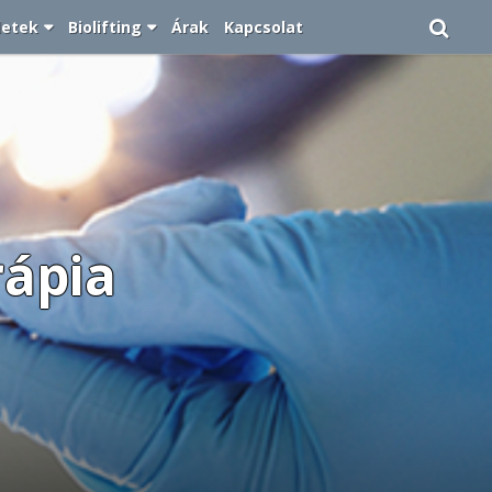
letek
Biolifting
Árak
Kapcsolat
rápia