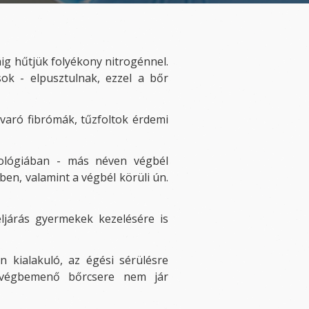
sáig hűtjük folyékony nitrogénnel.
k - elpusztulnak, ezzel a bőr
avaró fibrómák, tűzfoltok érdemi
tológiában - más néven végbél
en, valamint a végbél körüli ún.
eljárás gyermekek kezelésére is
 kialakuló, az égési sérülésre
a végbemenő bőrcsere nem jár