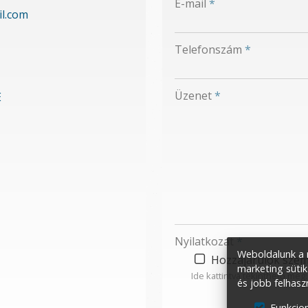
E-mail
*
l.com
-
Telefonszám
*
-
Üzenet
*
E
-
-
-
Nyilatkozat
*
Weboldalunk a m
Hozzájárulok szem
marketing sütik
Ide kattintva tekinthető meg
és jobb felhasz
Funkcion