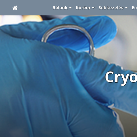
Rólunk
Köröm
Sebkezelés
Er
Cryo