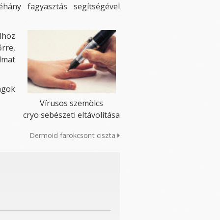
éhány fagyasztás segítségével
lhoz
őrre,
lmat
agok
Vírusos szemölcs
cryo sebészeti eltávolítása
Dermoid farokcsont ciszta