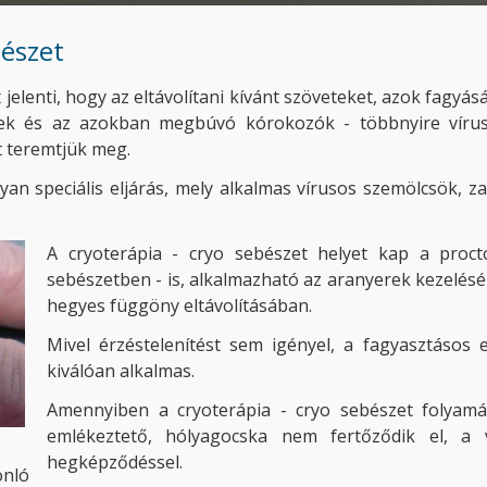
bészet
 jelenti, hogy az eltávolítani kívánt szöveteket, azok fagyá
ek és az azokban megbúvó kórokozók - többnyire víruso
 teremtjük meg.
lyan speciális eljárás, mely alkalmas vírusos szemölcsök, z
A cryoterápia - cryo sebészet helyet kap a proc
sebészetben - is, alkalmazható az aranyerek kezeléséb
hegyes függöny eltávolításában.
Mivel érzéstelenítést sem igényel, a fagyasztásos 
kiválóan alkalmas.
Amennyiben a cryoterápia - cryo sebészet folyamán
emlékeztető, hólyagocska nem fertőződik el, 
hegképződéssel.
onló