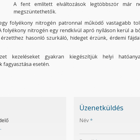
A fent említett elváltozások legtöbbször már n
megszüntethetők.
 egy folyékony nitrogén patronnal működő vastagabb tol
A folyékony nitrogén egy rendkívül apró nyíláson kerül a b
érzetthez hasonló szurkáló, hideget érzünk, érdemi fájda
zet kezeléseket gyakran kiegészítjük helyi hatóany
k fagyasztása esetén.
Üzenetküldés
-
delő
Név
*
.
-