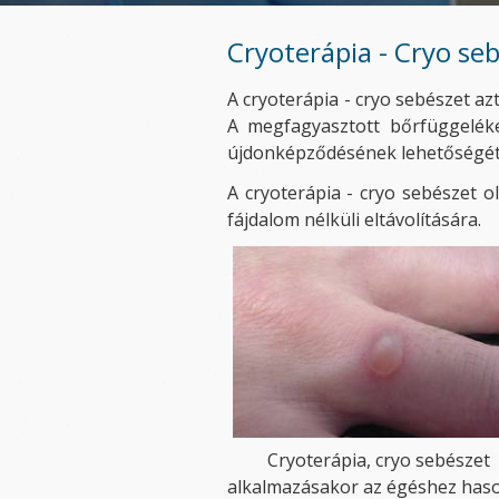
Cryoterápia - Cryo se
A cryoterápia - cryo sebészet azt
A megfagyasztott bőrfüggelék
újdonképződésének lehetőségét
A cryoterápia - cryo sebészet o
fájdalom nélküli eltávolítására.
Cryoterápia, cryo sebészet
alkalmazásakor az égéshez has