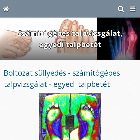
Számítógépes talpvizsgálat,
egyedi talpbetét
Boltozat süllyedés - számítógépes
talpvizsgálat - egyedi talpbetét