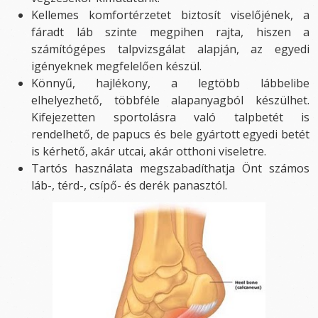
Kellemes komfortérzetet biztosít viselőjének, a
fáradt láb szinte megpihen rajta, hiszen a
számítógépes talpvizsgálat alapján, az egyedi
igényeknek megfelelően készül.
Könnyű, hajlékony, a legtöbb lábbelibe
elhelyezhető, többféle alapanyagból készülhet.
Kifejezetten sportolásra való talpbetét is
rendelhető, de papucs és bele gyártott egyedi betét
is kérhető, akár utcai, akár otthoni viseletre.
Tartós használata megszabadíthatja Önt számos
láb-, térd-, csípő- és derék panasztól.