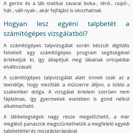
A gerinc és a láb statikai zavarai boka-, térd-, csípő-,
hát-, váll-nyak-, akár fejfájást is okozhatnak.
Hogyan lesz egyéni talpbetét a
számítógépes vizsgálatból?
A számítógépes talpvizsgálat során készült digitális
felvételt egy számítógépes program segítségével
értékeljük ki, így állapítjuk meg lábának ortopédiai
elváltozásait.
A számítógépes talpvizsgálat alatt önnek csak az a
teendője, hogy mezítláb a műszerre álljon, a többi a
szakember dolga. A vizsgálat értelem szerűen nem
fájdalmas, így gyermekek esetében is gond nélkül
alkalmazható.
A lábbetegségek nagy része megelőzhető, a már
meglévő panaszok megszűntethetők a megfelelő egyedi
talpbetéttel és mozgásterápiával.