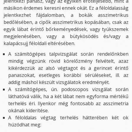
jelentkezi panasz, vagy az egyiken erőteljesebb, mint a
másikon érdemes keresni ennek okát. Ez a féloldalasság
jelentkezhet fájdalomban, a bokák asszimetrikus
bedőlésében, a cipők asszimetrikus kopásában, csak az
egyik lábat érintő bőrkeményedések, vagy tyúkszemek
megjelenésében, vagy a bütykösödés és/vagy a
kalapácsujj féloldali eltérésében.
A számítógépes talpvizsgálat során rendelőnkben
mindig végzünk rövid kórelőzmény felvételt, azaz
kikérdezzük az alsó végtagot és a gerincet érintő
panaszokat, esetleges korábbi sérüléseket, ill. az
addig máshol készült vizsgálatok eredményét.
A számítógépes, ún. podoscopos vizsgálat során
láthatóvá válik, ha a két lábat nem egyforma mértékű
terhelés éri. Ilyenkor még fontosabb az asszimetria
okának kiderítése.
A féloldalas végtag terhelés hátterében két ok
húzódhat meg: