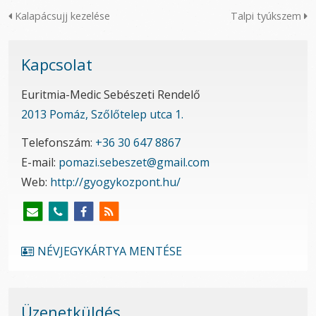
Kalapácsujj kezelése
Talpi tyúkszem
Kapcsolat
Euritmia-Medic Sebészeti Rendelő
2013 Pomáz, Szőlőtelep utca 1.
Telefonszám:
+36 30 647 8867
E-mail:
pomazi.sebeszet@gmail.com
Web:
http://gyogykozpont.hu/
NÉVJEGYKÁRTYA MENTÉSE
Üzenetküldés