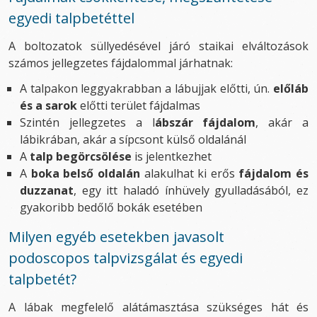
egyedi talpbetéttel
A boltozatok süllyedésével járó staikai elváltozások
számos jellegzetes fájdalommal járhatnak:
A talpakon leggyakrabban a lábujjak előtti, ún.
előláb
és a sarok
előtti terület fájdalmas
Szintén jellegzetes a l
ábszár fájdalom
, akár a
lábikrában, akár a sípcsont külső oldalánál
A
talp begörcsölése
is jelentkezhet
A
boka belső oldalán
alakulhat ki erős
fájdalom és
duzzanat
, egy itt haladó ínhüvely gyulladásából, ez
gyakoribb bedőlő bokák esetében
Milyen egyéb esetekben javasolt
podoscopos talpvizsgálat és egyedi
talpbetét?
A lábak megfelelő alátámasztása szükséges hát és