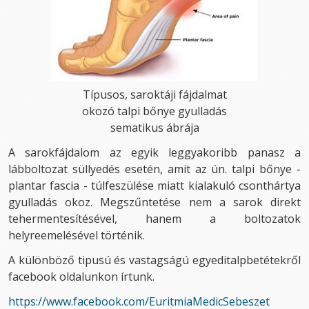
Típusos, saroktáji fájdalmat
okozó talpi bőnye gyulladás
sematikus ábrája
A sarokfájdalom az egyik leggyakoribb panasz a
lábboltozat süllyedés esetén, amit az ún. talpi bőnye -
plantar fascia - túlfeszülése miatt kialakuló csonthártya
gyulladás okoz. Megszűntetése nem a sarok direkt
tehermentesítésével, hanem a boltozatok
helyreemelésével történik.
A különböző tipusú és vastagságú egyeditalpbetétekről
facebook oldalunkon írtunk.
https://www.facebook.com/EuritmiaMedicSebeszet