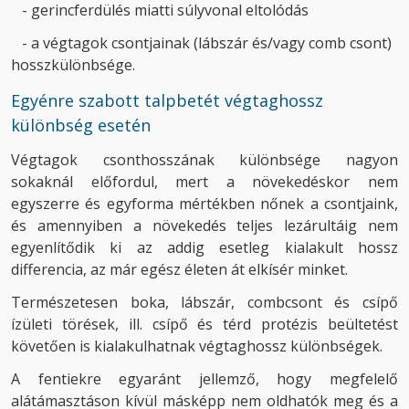
- gerincferdülés miatti súlyvonal eltolódás
- a végtagok csontjainak (lábszár és/vagy comb csont)
hosszkülönbsége.
Egyénre szabott talpbetét végtaghossz
különbség esetén
Végtagok csonthosszának különbsége nagyon
sokaknál előfordul, mert a növekedéskor nem
egyszerre és egyforma mértékben nőnek a csontjaink,
és amennyiben a növekedés teljes lezárultáig nem
egyenlítődik ki az addig esetleg kialakult hossz
differencia, az már egész életen át elkísér minket.
Természetesen boka, lábszár, combcsont és csípő
ízületi törések, ill. csípő és térd protézis beültetést
követően is kialakulhatnak végtaghossz különbségek.
A fentiekre egyaránt jellemző, hogy megfelelő
alátámasztáson kívül másképp nem oldhatók meg és a