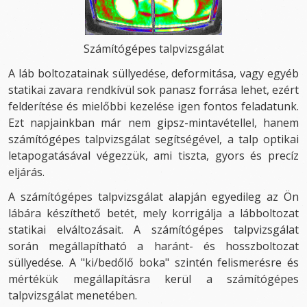
Számítógépes talpvizsgálat
A láb boltozatainak süllyedése, deformitása, vagy egyéb
statikai zavara rendkívül sok panasz forrása lehet, ezért
felderítése és mielőbbi kezelése igen fontos feladatunk.
Ezt napjainkban már nem gipsz-mintavétellel, hanem
számítógépes talpvizsgálat segítségével, a talp optikai
letapogatásával végezzük, ami tiszta, gyors és precíz
eljárás.
A számítógépes talpvizsgálat alapján egyedileg az Ön
lábára készíthető betét, mely korrigálja a lábboltozat
statikai elváltozásait. A számítógépes talpvizsgálat
során megállapítható a haránt- és hosszboltozat
süllyedése. A "ki/bedőlő boka" szintén felismerésre és
mértékük megállapításra kerül a számítógépes
talpvizsgálat menetében.