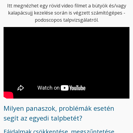
Itt megnézhet egy rövid video filmet a bütyök és/vagy
kalapácsujj kezelése során is végzett számítógépes -
podoscopos talpvizsgálatról.
Milyen panaszok, problémák esetén
segít az egyedi talpbetét?
Fájdalmak csökkentése, megszűntetése