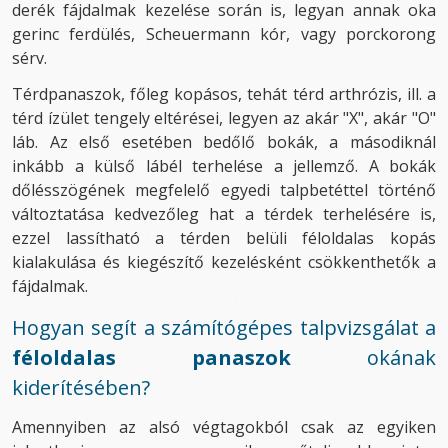
derék fájdalmak kezelése során is, legyan annak oka
gerinc ferdülés, Scheuermann kór, vagy porckorong
sérv.
Térdpanaszok, főleg kopásos, tehát térd arthrózis, ill. a
térd ízület tengely eltérései, legyen az akár "X", akár "O"
láb. Az első esetében bedőlő bokák, a másodiknál
inkább a külső lábél terhelése a jellemző. A bokák
dőlésszögének megfelelő egyedi talpbetéttel történő
változtatása kedvezőleg hat a térdek terhelésére is,
ezzel lassítható a térden belüli féloldalas kopás
kialakulása és kiegészítő kezelésként csökkenthetők a
fájdalmak.
Hogyan segít a számítógépes talpvizsgálat a
féloldalas panaszok
okának
kiderítésében?
Amennyiben az alsó végtagokból csak az egyiken