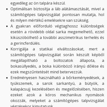
egyedileg az ön talpára készül.
Optimálisan biztosítja a láb alátámasztását, mivel a
számítógépes talpvizsgálat pontosan mutatja, hol
és milyen mértékű emelésekre van szükség.
A gyakran előforduló végtaghossz különbségek
esetén a rövidebb oldal sarka megemelhető, ezzel
kiküszöbölhető a további asszimetrikus terhelés és
a gerincferdülés.
Korrigálja a statikai elváltozásokat, mert a
számítógépes talpvizsgálat során készült képből
megállapítható a boltozatok állapota, a
bokasüllyedés, a boka különböző irányú dőlése és
ezek megszűntetését mind betervezzük.
Eredményesen használható a bőrkeményedések, a
tyúkszemek, a sarok sarkantyú, a bütyök, a
kalapácsujj kezelésében és megelőzésében, hiszen
ezeket azok a kóros mechanikus nyomások
okozzák, melyeket a számítógépes talpvizsgálat
végzésekor kimutatunk.