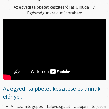
Az egyedi talpbetét készítésről az Újbuda TV.
Egészségünkre c. műsorában:
Az egyedi talpbetét készítése és annak
előnyei:
A számítógépes talpvizsgálat alapján teljesen