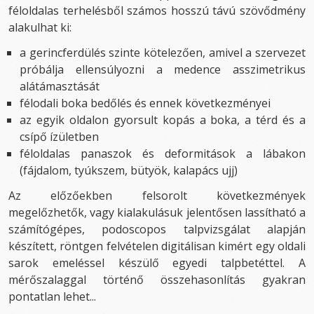
féloldalas terhelésből számos hosszú távú szövődmény
alakulhat ki:
a gerincferdülés szinte kötelezően, amivel a szervezet
próbálja ellensúlyozni a medence asszimetrikus
alátámasztását
félodali boka bedőlés és ennek következményei
az egyik oldalon gyorsult kopás a boka, a térd és a
csípő ízületben
féloldalas panaszok és deformitások a lábakon
(fájdalom, tyúkszem, bütyök, kalapács ujj)
Az előzőekben felsorolt következmények
megelőzhetők, vagy kialakulásuk jelentősen lassítható a
számítógépes, podoscopos talpvizsgálat alapján
készített, röntgen felvételen digitálisan kimért egy oldali
sarok emeléssel készülő egyedi talpbetéttel. A
mérőszalaggal történő összehasonlítás gyakran
pontatlan lehet...