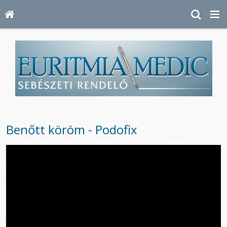
Benőtt köröm - Podofix