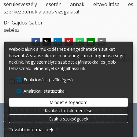
sérülésveszély esetén annak eltávolítása és
szerkezetének alapos vizsgálata!
Dr. Gajdos Gábor
sebész
Weboldalunk a működéshez elengedhetetlen sütiket
Javaslatok a lábboltozat-süllyedés otthoni kezelésére
használ. A statisztikai és marketing sütik elfogadása segít
Körömgomba - orvosi lábápolás - körömprotézis
nekünk, hogy személyre szabott ajánlatokkal és jobb
felhasználói élménnyel szolgálhassunk.
Címkék
Funkcionális (szükséges)
Analitikai, statisztikai
Mindet elfogadom
© 2026 Euritmia-Medic Sebészeti Rendelő: drakula terápia,
Kiválasztottak mentése
köröm, lábsebészet, kézsebészet, cukorbeteg-láb, aranyér és
Csak a szükségesek
visszértágulat.
Partnereink
Impresszum
Adatvédelmi
nyilatkozat
Süti beállítások
További információ
Kreatív website