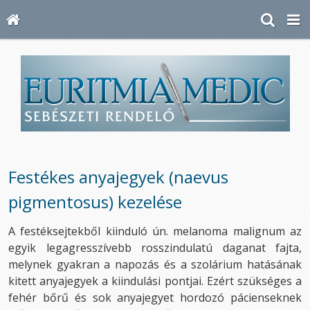
Festékes anyajegyek (naevus
pigmentosus) kezelése
A festéksejtekből kiinduló ún. melanoma malignum az
egyik legagresszívebb rosszindulatú daganat fajta,
melynek gyakran a napozás és a szolárium hatásának
kitett anyajegyek a kiindulási pontjai. Ezért szükséges a
fehér bőrű és sok anyajegyet hordozó pácienseknek