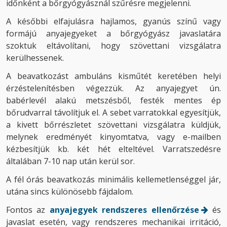
időnként a bőrgyógyásznál szűrésre megjelenni.
A későbbi elfajulásra hajlamos, gyanús színű vagy
formájú anyajegyeket a bőrgyógyász javaslatára
szoktuk eltávolítani, hogy szövettani vizsgálatra
kerülhessenek.
A beavatkozást ambuláns kisműtét keretében helyi
érzéstelenítésben végezzük. Az anyajegyet ún.
babérlevél alakú metszésből, festék mentes ép
bőrudvarral távolítjuk el. A sebet varratokkal egyesítjük,
a kivett bőrrészletet szövettani vizsgálatra küldjük,
melynek eredményét kinyomtatva, vagy e-mailben
kézbesítjük kb. két hét elteltével. Varratszedésre
általában 7-10 nap után kerül sor.
A fél órás beavatkozás minimális kellemetlenséggel jár,
utána sincs különösebb fájdalom.
Fontos az
anyajegyek rendszeres ellenőrzése
és
javaslat esetén, vagy rendszeres mechanikai irritáció,