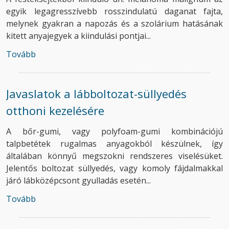
egyik legagresszívebb rosszindulatú daganat fajta,
melynek gyakran a napozás és a szolárium hatásának
kitett anyajegyek a kiindulási pontjai...
Tovább
Javaslatok a lábboltozat-süllyedés
otthoni kezelésére
A bőr-gumi, vagy polyfoam-gumi kombinációjú
talpbetétek rugalmas anyagokból készülnek, így
általában könnyű megszokni rendszeres viselésüket.
Jelentős boltozat süllyedés, vagy komoly fájdalmakkal
járó lábközépcsont gyulladás esetén...
Tovább