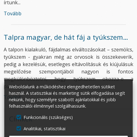
írtunk...
Tovább
Talpra magyar, de hát fáj a tyúkszem…
A talpon kialakuló, fájdalmas elváltozásokat – szemölcs,
tyúkszem - gyakran még az orvosok is összekeverik,
pedig a kezelésük, esetleges eltávolításuk és kiújulásuk
megelőzése szempontjából nagyon is fontos
megkülönböztetni, hogy tyúkszem okozza-e a
panaszokat...
Weboldalunk a működéshez elengedhetetlen sütiket
használ. A statisztikai és marketing sütik elfogadása segít
Tovább
nekünk, hogy személyre szabott ajánlatokkal és jobb
felhasználói élménnyel szolgálhassunk.
Címkék
Funkcionális (szükséges)
Analitikai, statisztikai