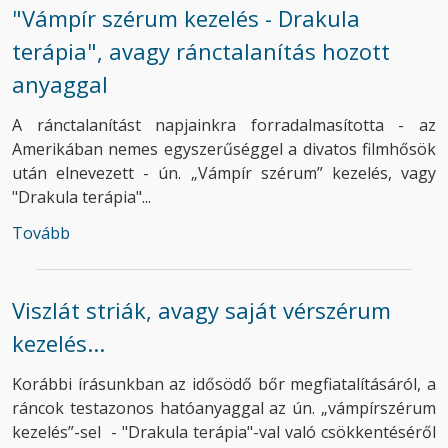
"Vámpír szérum kezelés - Drakula
terápia", avagy ránctalanítás hozott
anyaggal
A ránctalanítást napjainkra forradalmasította - az
Amerikában nemes egyszerűséggel a divatos filmhősök
után elnevezett - ún. „Vámpír szérum” kezelés, vagy
"Drakula terápia"...
Tovább
Viszlát striák, avagy saját vérszérum
kezelés...
Korábbi írásunkban az idősödő bőr megfiatalításáról, a
ráncok testazonos hatóanyaggal az ún. „vámpírszérum
kezelés”-sel - "Drakula terápia"-val való csökkentéséről