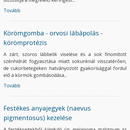
biztosítja a megfelelő keringést...
Tovább
Körömgomba - orvosi lábápolás -
körömprotézis
A zárt, szoros lábbelik viselése és a sok finomított
szénhidrát fogyasztása miatt sokunknál visszatérően,
de cukorbetegeken hatványozott gyakorisággal fordul
elő a körmök gombásodása...
Tovább
Festékes anyajegyek (naevus
pigmentosus) kezelése
A festéksejtekből kiinduló ún. melanoma malignum az